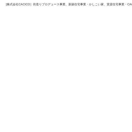
[株式会社CACICO］街造りプロデュース事業、新築住宅事業・かしこい家、賃貸住宅事業・CA